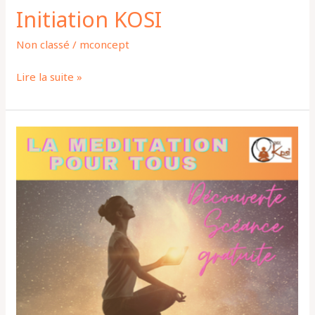
Initiation KOSI
Non classé
/
mconcept
Lire la suite »
Méditation
pour
Tous