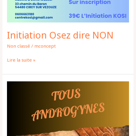
Initiation Osez dire NON
Non classé
/
mconcept
Lire la suite »
TOUS
ANDROGYNES
Initiation
KOSI