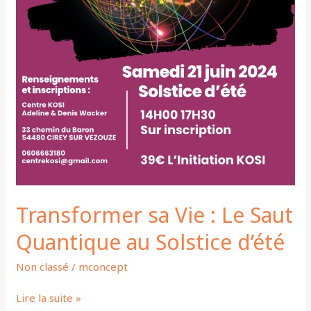
Transformer sa Vie : Le Saut
Quantique au Solstice d’été
Non classé
/
mconcept
Lire la suite »