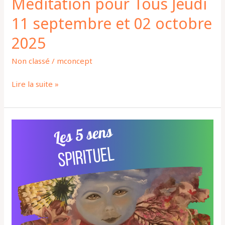
Méditation pour Tous Jeudi
11 septembre et 02 octobre
2025
Non classé
/
mconcept
Lire la suite »
Initiation
KOSI
:
Les
5
sens
SPIRITUEL