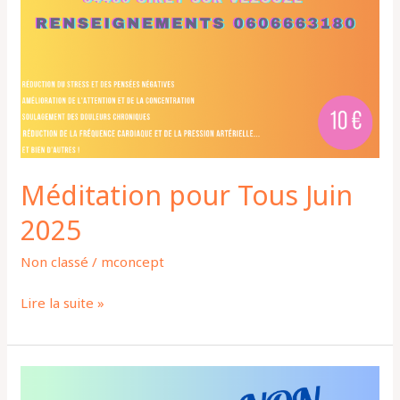
Méditation pour Tous Juin
2025
Non classé
/
mconcept
Lire la suite »
Initiation
Osez